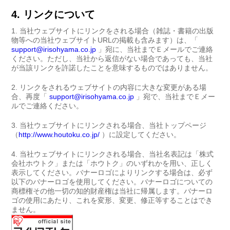
4. リンクについて
当社ウェブサイトにリンクをされる場合（雑誌・書籍の出版
物等への当社ウェブサイトURLの掲載も含みます）は、「
support@irisohyama.co.jp
」宛に、当社までＥメールでご連絡
ください。ただし、当社から返信がない場合であっても、当社
が当該リンクを許諾したことを意味するものではありません。
リンクをされるウェブサイトの内容に大きな変更がある場
合、再度「
support@irisohyama.co.jp
」宛で、当社までＥメー
ルでご連絡ください。
当社ウェブサイトにリンクされる場合、当社トップページ
（
http://www.houtoku.co.jp/
）に設定してください。
当社ウェブサイトにリンクされる場合、当社名表記は「株式
会社ホウトク」または「ホウトク」のいずれかを用い、正しく
表示してください。バナーロゴによりリンクする場合は、必ず
以下のバナーロゴを使用してください。バナーロゴについての
商標権その他一切の知的財産権は当社に帰属します。バナーロ
ゴの使用にあたり、これを変形、変更、修正等することはでき
ません。